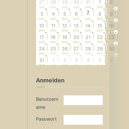
27
28
29
30
31
1
2
+
+
+
+
+
+
+
7
3
4
5
6
8
9
+
+
+
+
+
+
+
10
11
12
13
14
15
16
+
+
+
+
+
+
+
17
18
19
20
21
22
23
+
+
+
+
+
+
+
24
25
26
27
28
29
30
+
+
+
+
+
+
+
31
1
2
3
4
5
6
Anmelden
Benutzern
ame
Passwort