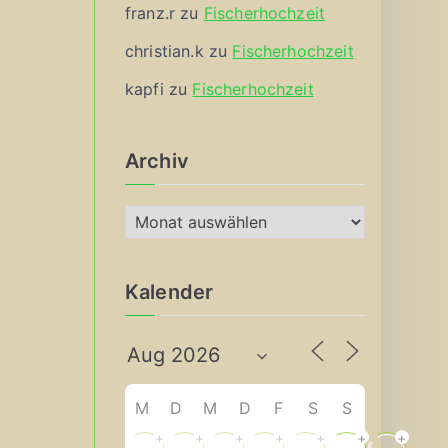
franz.r
zu
Fischerhochzeit
christian.k
zu
Fischerhochzeit
kapfi
zu
Fischerhochzeit
Archiv
A
r
c
Kalender
h
i
v
M
D
M
D
F
S
S
+
+
+
+
+
+
+