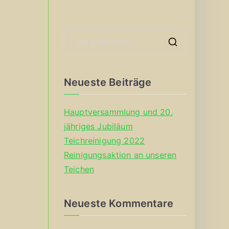
S
e
a
Neueste Beiträge
r
c
Hauptversammlung und 20.
h
jähriges Jubiläum
f
Teichreinigung 2022
o
Reinigungsaktion an unseren
r
Teichen
:
Neueste Kommentare