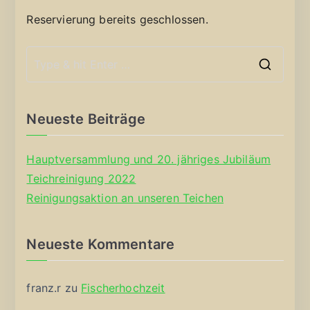
Reservierung bereits geschlossen.
S
e
a
Neueste Beiträge
r
c
Hauptversammlung und 20. jähriges Jubiläum
h
Teichreinigung 2022
f
Reinigungsaktion an unseren Teichen
o
r
Neueste Kommentare
:
franz.r
zu
Fischerhochzeit