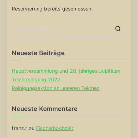
Reservierung bereits geschlossen.
S
e
a
Neueste Beiträge
r
c
Hauptversammlung und 20. jähriges Jubiläum
h
Teichreinigung 2022
f
Reinigungsaktion an unseren Teichen
o
r
Neueste Kommentare
:
franz.r
zu
Fischerhochzeit