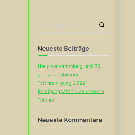
S
e
a
Neueste Beiträge
r
c
Hauptversammlung und 20.
h
jähriges Jubiläum
f
Teichreinigung 2022
o
Reinigungsaktion an unseren
r
Teichen
:
Neueste Kommentare