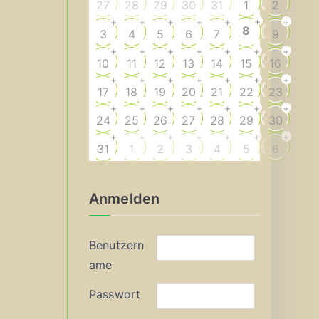
27
28
29
30
31
1
2
+
+
+
+
+
+
+
8
3
4
5
6
7
9
+
+
+
+
+
+
+
10
11
12
13
14
15
16
+
+
+
+
+
+
+
17
18
19
20
21
22
23
+
+
+
+
+
+
+
24
25
26
27
28
29
30
+
+
+
+
+
+
+
31
1
2
3
4
5
6
Anmelden
Benutzern
ame
Passwort