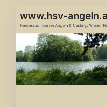
Zum
www.hsv-angeln.a
Inhalt
springen
Heeressportverein Angeln & Casting, Wiener N