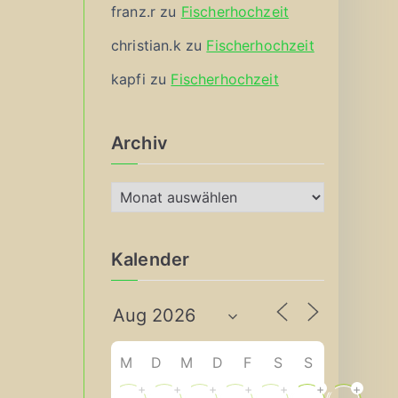
franz.r
zu
Fischerhochzeit
christian.k
zu
Fischerhochzeit
kapfi
zu
Fischerhochzeit
Archiv
A
r
c
Kalender
h
i
v
M
D
M
D
F
S
S
+
+
+
+
+
+
+