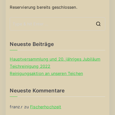
Reservierung bereits geschlossen.
S
e
a
Neueste Beiträge
r
c
Hauptversammlung und 20. jähriges Jubiläum
h
Teichreinigung 2022
f
Reinigungsaktion an unseren Teichen
o
r
Neueste Kommentare
:
franz.r
zu
Fischerhochzeit