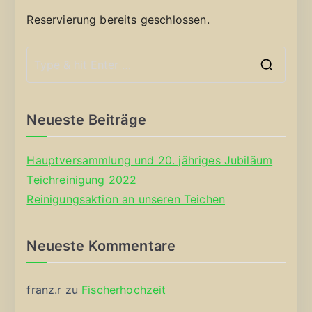
Reservierung bereits geschlossen.
S
e
a
Neueste Beiträge
r
c
Hauptversammlung und 20. jähriges Jubiläum
h
Teichreinigung 2022
f
Reinigungsaktion an unseren Teichen
o
r
Neueste Kommentare
:
franz.r
zu
Fischerhochzeit