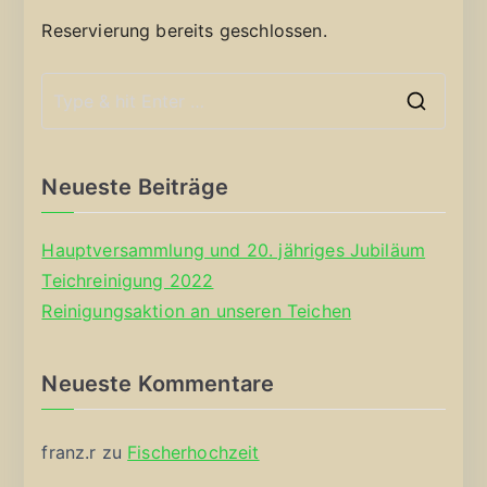
Reservierung bereits geschlossen.
S
e
a
Neueste Beiträge
r
c
Hauptversammlung und 20. jähriges Jubiläum
h
Teichreinigung 2022
f
Reinigungsaktion an unseren Teichen
o
r
Neueste Kommentare
:
franz.r
zu
Fischerhochzeit