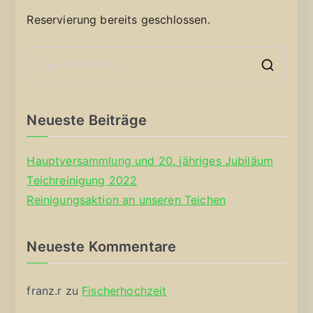
Reservierung bereits geschlossen.
S
e
a
Neueste Beiträge
r
c
Hauptversammlung und 20. jähriges Jubiläum
h
Teichreinigung 2022
f
Reinigungsaktion an unseren Teichen
o
r
Neueste Kommentare
:
franz.r
zu
Fischerhochzeit