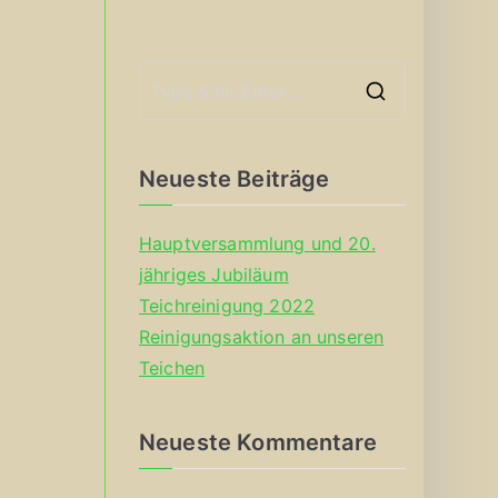
S
e
a
Neueste Beiträge
r
c
Hauptversammlung und 20.
h
jähriges Jubiläum
f
Teichreinigung 2022
o
Reinigungsaktion an unseren
r
Teichen
:
Neueste Kommentare