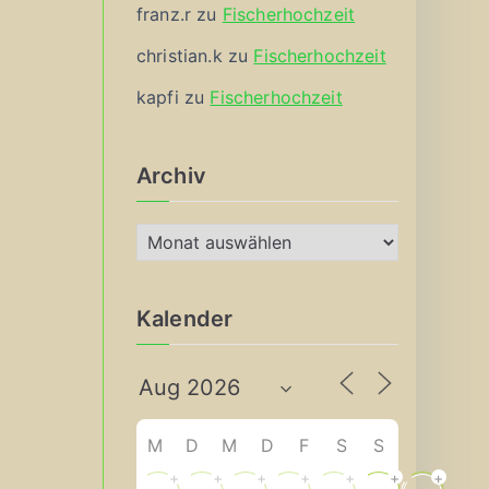
franz.r
zu
Fischerhochzeit
christian.k
zu
Fischerhochzeit
kapfi
zu
Fischerhochzeit
Archiv
A
r
c
Kalender
h
i
v
M
D
M
D
F
S
S
+
+
+
+
+
+
+