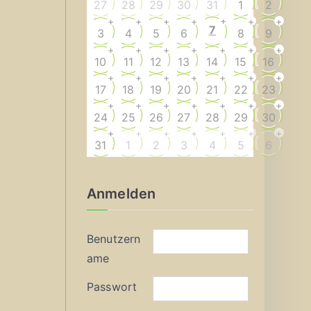
27
28
29
30
31
1
2
+
+
+
+
+
+
+
7
3
4
5
6
8
9
+
+
+
+
+
+
+
10
11
12
13
14
15
16
+
+
+
+
+
+
+
17
18
19
20
21
22
23
+
+
+
+
+
+
+
24
25
26
27
28
29
30
+
+
+
+
+
+
+
31
1
2
3
4
5
6
Anmelden
Benutzern
ame
Passwort