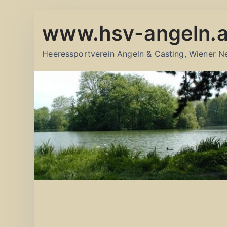
Zum
www.hsv-angeln.a
Inhalt
springen
Heeressportverein Angeln & Casting, Wiener N