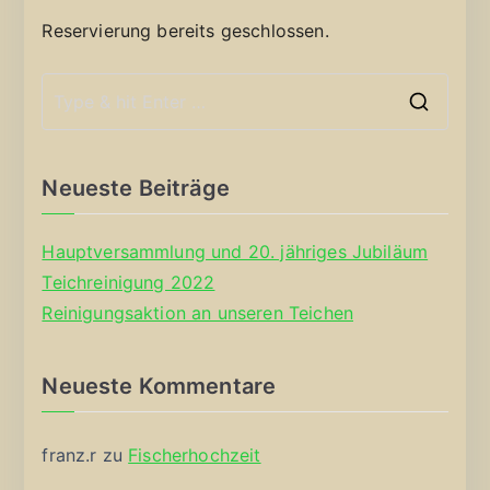
Reservierung bereits geschlossen.
S
e
a
Neueste Beiträge
r
c
Hauptversammlung und 20. jähriges Jubiläum
h
Teichreinigung 2022
f
Reinigungsaktion an unseren Teichen
o
r
Neueste Kommentare
:
franz.r
zu
Fischerhochzeit