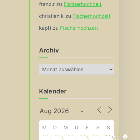
franz.r
zu
Fischerhochzeit
christian.k
zu
Fischerhochzeit
kapfi
zu
Fischerhochzeit
Archiv
A
r
c
Kalender
h
i
v
M
D
M
D
F
S
S
+
+
+
+
+
+
+