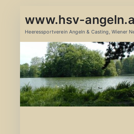
Zum
www.hsv-angeln.a
Inhalt
springen
Heeressportverein Angeln & Casting, Wiener N