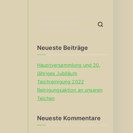
S
e
a
Neueste Beiträge
r
c
Hauptversammlung und 20.
h
jähriges Jubiläum
f
Teichreinigung 2022
o
Reinigungsaktion an unseren
r
Teichen
:
Neueste Kommentare