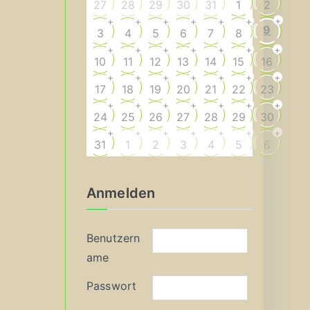
27
28
29
30
31
1
2
+
+
+
+
+
+
+
9
3
4
5
6
7
8
+
+
+
+
+
+
+
10
11
12
13
14
15
16
+
+
+
+
+
+
+
17
18
19
20
21
22
23
+
+
+
+
+
+
+
24
25
26
27
28
29
30
+
+
+
+
+
+
+
31
1
2
3
4
5
6
Anmelden
Benutzern
ame
Passwort