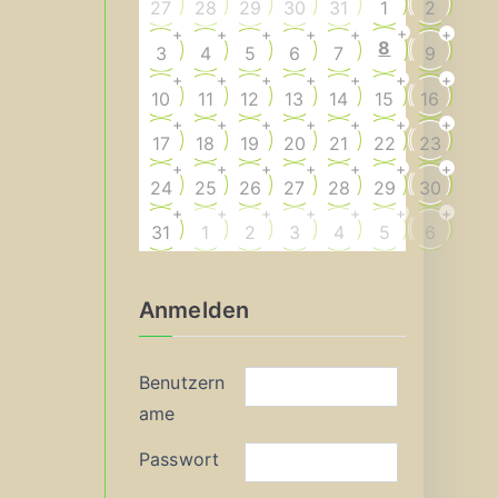
27
28
29
30
31
1
2
+
+
+
+
+
+
+
8
3
4
5
6
7
9
+
+
+
+
+
+
+
10
11
12
13
14
15
16
+
+
+
+
+
+
+
17
18
19
20
21
22
23
+
+
+
+
+
+
+
24
25
26
27
28
29
30
+
+
+
+
+
+
+
31
1
2
3
4
5
6
Anmelden
Benutzern
ame
Passwort