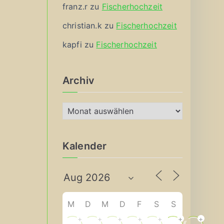
franz.r
zu
Fischerhochzeit
christian.k
zu
Fischerhochzeit
kapfi
zu
Fischerhochzeit
Archiv
A
r
c
Kalender
h
i
v
M
D
M
D
F
S
S
+
+
+
+
+
+
+