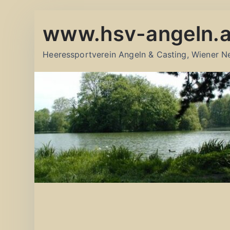
Zum
www.hsv-angeln.a
Inhalt
springen
Heeressportverein Angeln & Casting, Wiener N