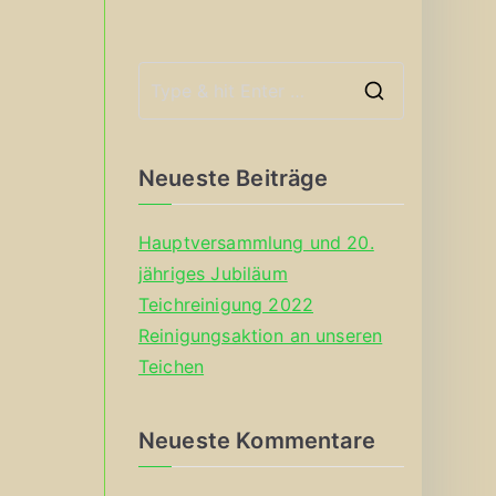
S
e
a
Neueste Beiträge
r
c
Hauptversammlung und 20.
h
jähriges Jubiläum
f
Teichreinigung 2022
o
Reinigungsaktion an unseren
r
Teichen
:
Neueste Kommentare