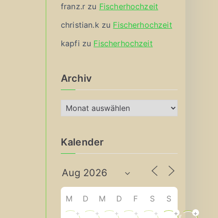
franz.r
zu
Fischerhochzeit
christian.k
zu
Fischerhochzeit
kapfi
zu
Fischerhochzeit
Archiv
A
r
c
Kalender
h
i
v
M
D
M
D
F
S
S
+
+
+
+
+
+
+