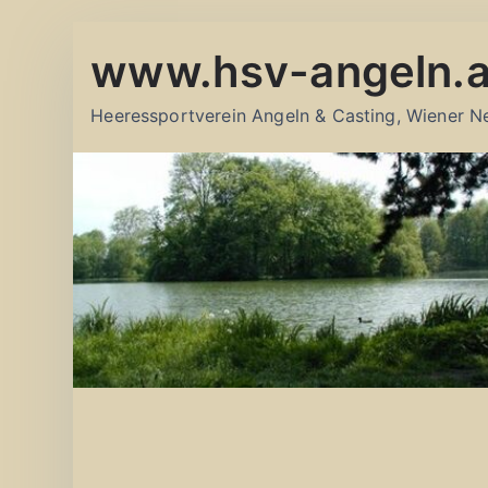
Zum
www.hsv-angeln.a
Inhalt
springen
Heeressportverein Angeln & Casting, Wiener N