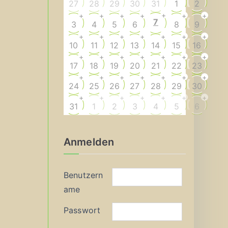
27
28
29
30
31
1
2
+
+
+
+
+
+
+
7
3
4
5
6
8
9
+
+
+
+
+
+
+
10
11
12
13
14
15
16
+
+
+
+
+
+
+
17
18
19
20
21
22
23
+
+
+
+
+
+
+
24
25
26
27
28
29
30
+
+
+
+
+
+
+
31
1
2
3
4
5
6
Anmelden
Benutzern
ame
Passwort