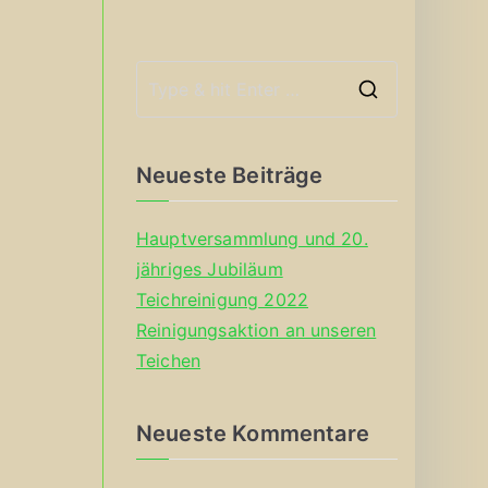
S
e
a
Neueste Beiträge
r
c
Hauptversammlung und 20.
h
jähriges Jubiläum
f
Teichreinigung 2022
o
Reinigungsaktion an unseren
r
Teichen
:
Neueste Kommentare