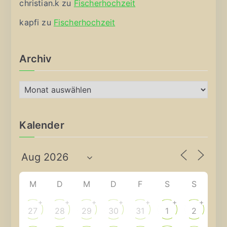
christian.k
zu
Fischerhochzeit
kapfi
zu
Fischerhochzeit
Archiv
A
r
c
Kalender
h
i
v
M
D
M
D
F
S
S
+
+
+
+
+
+
+
27
28
29
30
31
1
2