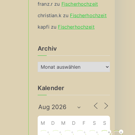
franz.r
zu
Fischerhochzeit
christian.k
zu
Fischerhochzeit
kapfi
zu
Fischerhochzeit
Archiv
A
r
c
Kalender
h
i
v
M
D
M
D
F
S
S
+
+
+
+
+
+
+