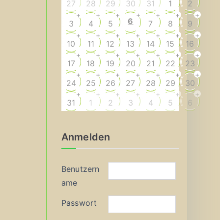
27
28
29
30
31
1
2
+
+
+
+
+
+
+
6
3
4
5
7
8
9
+
+
+
+
+
+
+
10
11
12
13
14
15
16
+
+
+
+
+
+
+
17
18
19
20
21
22
23
+
+
+
+
+
+
+
24
25
26
27
28
29
30
+
+
+
+
+
+
+
31
1
2
3
4
5
6
Anmelden
Benutzern
ame
Passwort