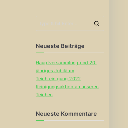
S
e
a
Neueste Beiträge
r
c
Hauptversammlung und 20.
h
jähriges Jubiläum
f
Teichreinigung 2022
o
Reinigungsaktion an unseren
r
Teichen
:
Neueste Kommentare