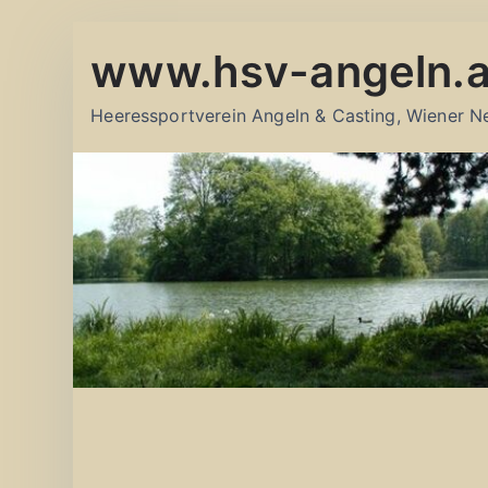
Zum
www.hsv-angeln.a
Inhalt
springen
Heeressportverein Angeln & Casting, Wiener N