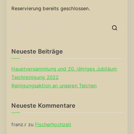
Reservierung bereits geschlossen.
S
e
a
Neueste Beiträge
r
c
Hauptversammlung und 20. jähriges Jubiläum
h
Teichreinigung 2022
f
Reinigungsaktion an unseren Teichen
o
r
Neueste Kommentare
:
franz.r
zu
Fischerhochzeit