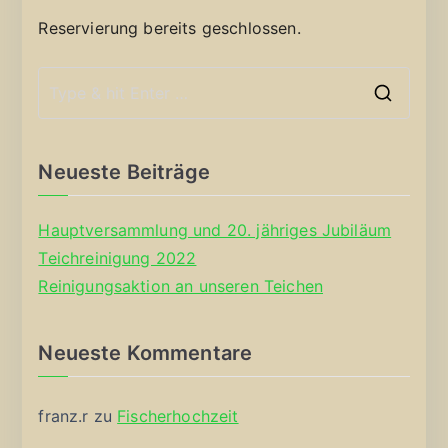
Reservierung bereits geschlossen.
S
e
a
Neueste Beiträge
r
c
Hauptversammlung und 20. jähriges Jubiläum
h
Teichreinigung 2022
f
Reinigungsaktion an unseren Teichen
o
r
Neueste Kommentare
:
franz.r
zu
Fischerhochzeit