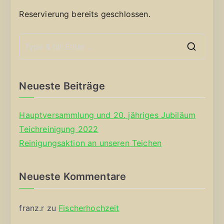
Reservierung bereits geschlossen.
S
e
a
Neueste Beiträge
r
c
Hauptversammlung und 20. jähriges Jubiläum
h
Teichreinigung 2022
f
Reinigungsaktion an unseren Teichen
o
r
Neueste Kommentare
:
franz.r
zu
Fischerhochzeit