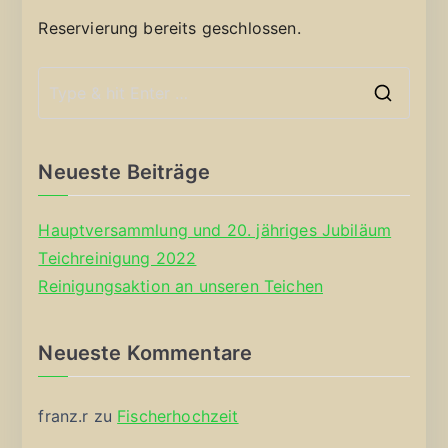
Reservierung bereits geschlossen.
S
e
a
Neueste Beiträge
r
c
Hauptversammlung und 20. jähriges Jubiläum
h
Teichreinigung 2022
f
Reinigungsaktion an unseren Teichen
o
r
Neueste Kommentare
:
franz.r
zu
Fischerhochzeit