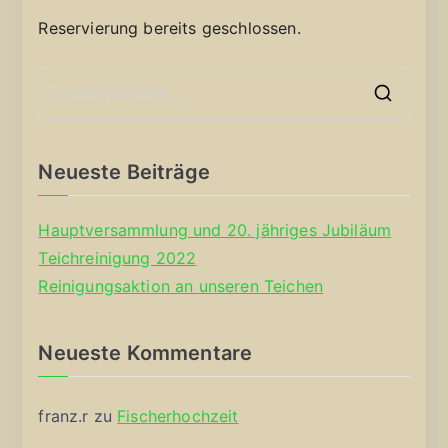
Reservierung bereits geschlossen.
S
e
a
Neueste Beiträge
r
c
Hauptversammlung und 20. jähriges Jubiläum
h
Teichreinigung 2022
f
Reinigungsaktion an unseren Teichen
o
r
Neueste Kommentare
:
franz.r
zu
Fischerhochzeit