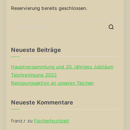
Reservierung bereits geschlossen.
S
e
a
Neueste Beiträge
r
c
Hauptversammlung und 20. jähriges Jubiläum
h
Teichreinigung 2022
f
Reinigungsaktion an unseren Teichen
o
r
Neueste Kommentare
:
franz.r
zu
Fischerhochzeit