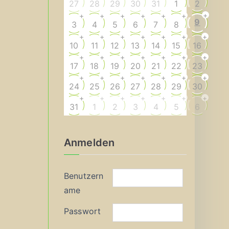
27
28
29
30
31
1
2
+
+
+
+
+
+
+
9
3
4
5
6
7
8
+
+
+
+
+
+
+
10
11
12
13
14
15
16
+
+
+
+
+
+
+
17
18
19
20
21
22
23
+
+
+
+
+
+
+
24
25
26
27
28
29
30
+
+
+
+
+
+
+
31
1
2
3
4
5
6
Anmelden
Benutzern
ame
Passwort