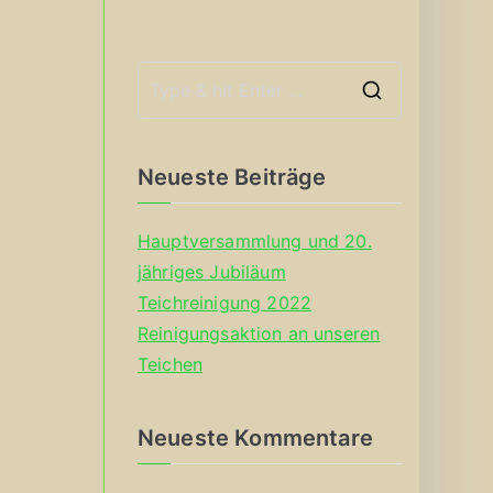
S
e
a
Neueste Beiträge
r
c
Hauptversammlung und 20.
h
jähriges Jubiläum
f
Teichreinigung 2022
o
Reinigungsaktion an unseren
r
Teichen
:
Neueste Kommentare