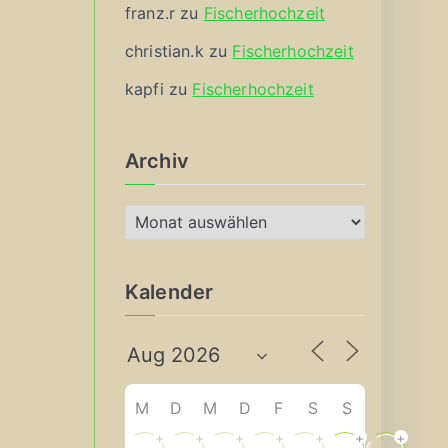
franz.r
zu
Fischerhochzeit
christian.k
zu
Fischerhochzeit
kapfi
zu
Fischerhochzeit
Archiv
A
r
c
Kalender
h
i
v
M
D
M
D
F
S
S
+
+
+
+
+
+
+