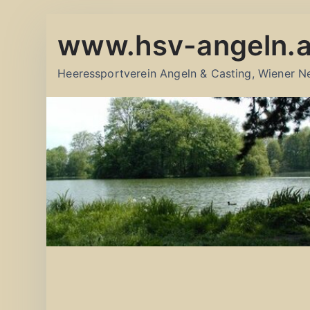
Zum
www.hsv-angeln.a
Inhalt
springen
Heeressportverein Angeln & Casting, Wiener N