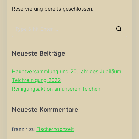
Reservierung bereits geschlossen.
S
e
a
Neueste Beiträge
r
c
Hauptversammlung und 20. jähriges Jubiläum
h
Teichreinigung 2022
f
Reinigungsaktion an unseren Teichen
o
r
Neueste Kommentare
:
franz.r
zu
Fischerhochzeit