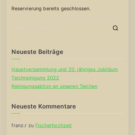
Reservierung bereits geschlossen.
S
e
a
Neueste Beiträge
r
c
Hauptversammlung und 20. jähriges Jubiläum
h
Teichreinigung 2022
f
Reinigungsaktion an unseren Teichen
o
r
Neueste Kommentare
:
franz.r
zu
Fischerhochzeit