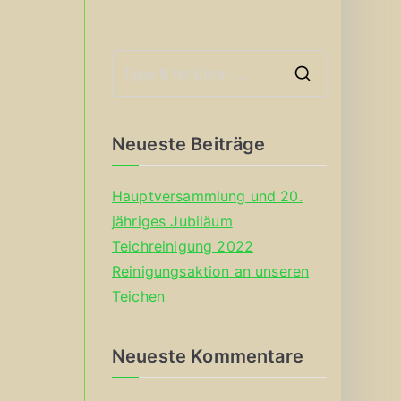
S
e
a
Neueste Beiträge
r
c
Hauptversammlung und 20.
h
jähriges Jubiläum
f
Teichreinigung 2022
o
Reinigungsaktion an unseren
r
Teichen
:
Neueste Kommentare