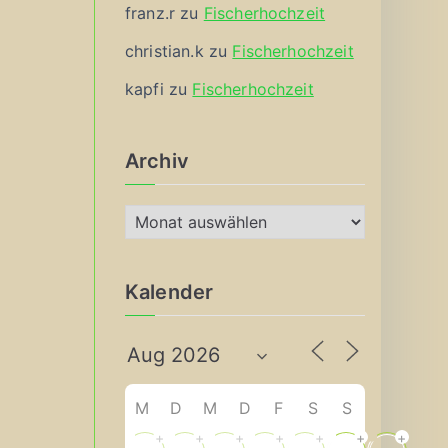
franz.r
zu
Fischerhochzeit
christian.k
zu
Fischerhochzeit
kapfi
zu
Fischerhochzeit
Archiv
A
r
c
Kalender
h
i
v
M
D
M
D
F
S
S
+
+
+
+
+
+
+