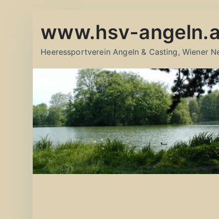
Zum
www.hsv-angeln.a
Inhalt
springen
Heeressportverein Angeln & Casting, Wiener N