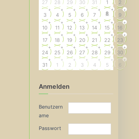
27
28
29
30
31
1
2
+
+
+
+
+
+
+
8
3
4
5
6
7
9
+
+
+
+
+
+
+
10
11
12
13
14
15
16
+
+
+
+
+
+
+
17
18
19
20
21
22
23
+
+
+
+
+
+
+
24
25
26
27
28
29
30
+
+
+
+
+
+
+
31
1
2
3
4
5
6
Anmelden
Benutzern
ame
Passwort