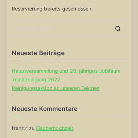
Reservierung bereits geschlossen.
S
e
a
Neueste Beiträge
r
c
Hauptversammlung und 20. jähriges Jubiläum
h
Teichreinigung 2022
f
Reinigungsaktion an unseren Teichen
o
r
Neueste Kommentare
:
franz.r
zu
Fischerhochzeit