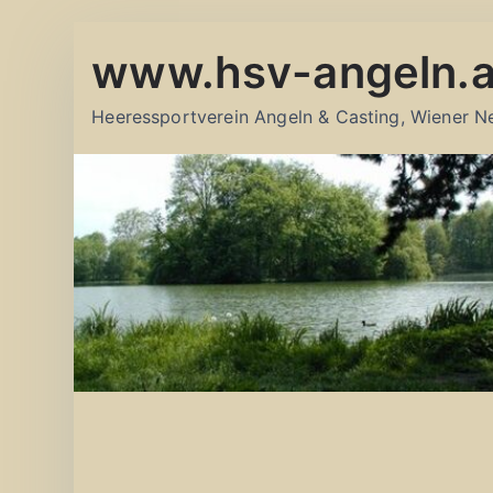
Zum
www.hsv-angeln.a
Inhalt
springen
Heeressportverein Angeln & Casting, Wiener N