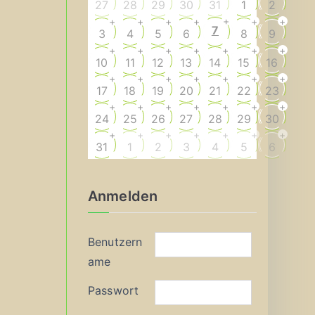
27
28
29
30
31
1
2
+
+
+
+
+
+
+
7
3
4
5
6
8
9
+
+
+
+
+
+
+
10
11
12
13
14
15
16
+
+
+
+
+
+
+
17
18
19
20
21
22
23
+
+
+
+
+
+
+
24
25
26
27
28
29
30
+
+
+
+
+
+
+
31
1
2
3
4
5
6
Anmelden
Benutzern
ame
Passwort