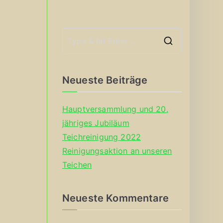
S
e
a
Neueste Beiträge
r
c
Hauptversammlung und 20.
h
jähriges Jubiläum
f
Teichreinigung 2022
o
Reinigungsaktion an unseren
r
Teichen
:
Neueste Kommentare