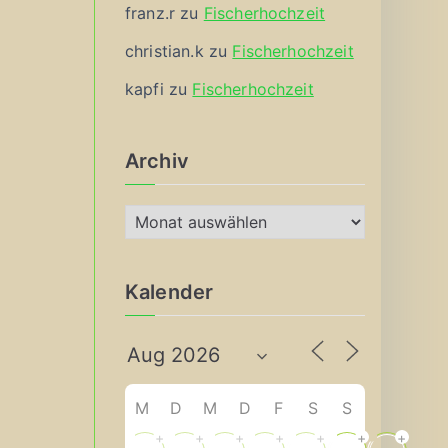
franz.r
zu
Fischerhochzeit
christian.k
zu
Fischerhochzeit
kapfi
zu
Fischerhochzeit
Archiv
A
r
c
Kalender
h
i
v
M
D
M
D
F
S
S
+
+
+
+
+
+
+