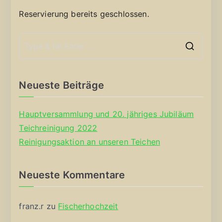
Reservierung bereits geschlossen.
S
e
a
Neueste Beiträge
r
c
Hauptversammlung und 20. jähriges Jubiläum
h
Teichreinigung 2022
f
Reinigungsaktion an unseren Teichen
o
r
Neueste Kommentare
:
franz.r
zu
Fischerhochzeit