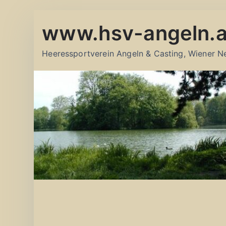
Zum
www.hsv-angeln.a
Inhalt
springen
Heeressportverein Angeln & Casting, Wiener N