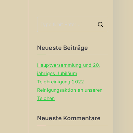
S
e
a
Neueste Beiträge
r
c
Hauptversammlung und 20.
h
jähriges Jubiläum
f
Teichreinigung 2022
o
Reinigungsaktion an unseren
r
Teichen
:
Neueste Kommentare