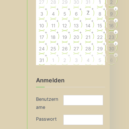
27
28
29
30
31
1
2
+
+
+
+
+
+
+
7
3
4
5
6
8
9
+
+
+
+
+
+
+
10
11
12
13
14
15
16
+
+
+
+
+
+
+
17
18
19
20
21
22
23
+
+
+
+
+
+
+
24
25
26
27
28
29
30
+
+
+
+
+
+
+
31
1
2
3
4
5
6
Anmelden
Benutzern
ame
Passwort