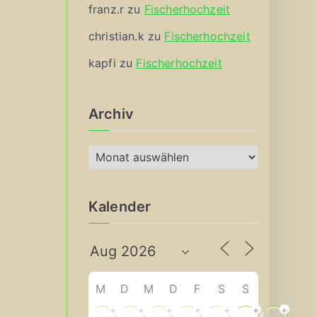
franz.r
zu
Fischerhochzeit
christian.k
zu
Fischerhochzeit
kapfi
zu
Fischerhochzeit
Archiv
A
r
c
Kalender
h
i
v
M
D
M
D
F
S
S
+
+
+
+
+
+
+