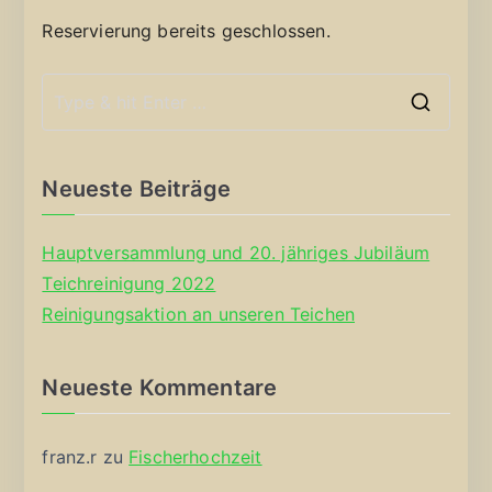
Reservierung bereits geschlossen.
S
e
a
Neueste Beiträge
r
c
Hauptversammlung und 20. jähriges Jubiläum
h
Teichreinigung 2022
f
Reinigungsaktion an unseren Teichen
o
r
Neueste Kommentare
:
franz.r
zu
Fischerhochzeit