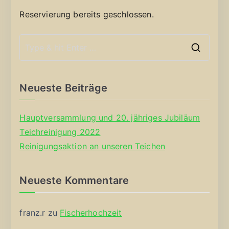
Reservierung bereits geschlossen.
S
e
a
Neueste Beiträge
r
c
Hauptversammlung und 20. jähriges Jubiläum
h
Teichreinigung 2022
f
Reinigungsaktion an unseren Teichen
o
r
Neueste Kommentare
:
franz.r
zu
Fischerhochzeit