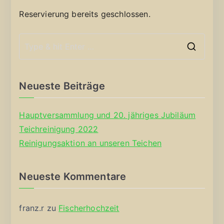
Reservierung bereits geschlossen.
S
e
a
Neueste Beiträge
r
c
Hauptversammlung und 20. jähriges Jubiläum
h
Teichreinigung 2022
f
Reinigungsaktion an unseren Teichen
o
r
Neueste Kommentare
:
franz.r
zu
Fischerhochzeit