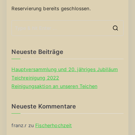
Reservierung bereits geschlossen.
S
e
a
Neueste Beiträge
r
c
Hauptversammlung und 20. jähriges Jubiläum
h
Teichreinigung 2022
f
Reinigungsaktion an unseren Teichen
o
r
Neueste Kommentare
:
franz.r
zu
Fischerhochzeit