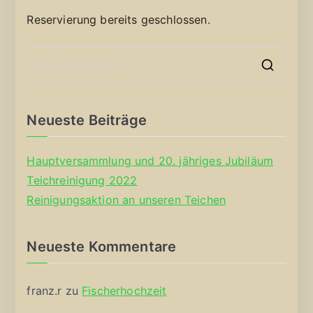
Reservierung bereits geschlossen.
S
e
a
Neueste Beiträge
r
c
Hauptversammlung und 20. jähriges Jubiläum
h
Teichreinigung 2022
f
Reinigungsaktion an unseren Teichen
o
r
Neueste Kommentare
:
franz.r
zu
Fischerhochzeit