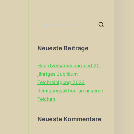
S
e
a
Neueste Beiträge
r
c
Hauptversammlung und 20.
h
jähriges Jubiläum
f
Teichreinigung 2022
o
Reinigungsaktion an unseren
r
Teichen
:
Neueste Kommentare