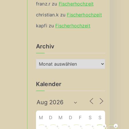
franz.r
zu
Fischerhochzeit
christian.k
zu
Fischerhochzeit
kapfi
zu
Fischerhochzeit
Archiv
A
r
c
Kalender
h
i
v
M
D
M
D
F
S
S
+
+
+
+
+
+
+