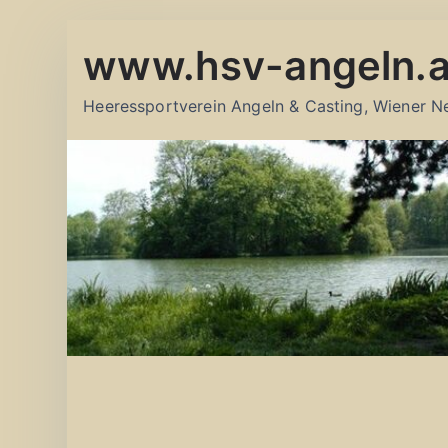
Zum
www.hsv-angeln.a
Inhalt
springen
Heeressportverein Angeln & Casting, Wiener N