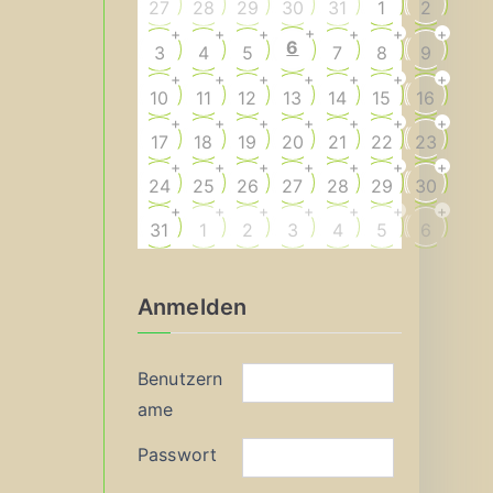
27
28
29
30
31
1
2
+
+
+
+
+
+
+
6
3
4
5
7
8
9
+
+
+
+
+
+
+
10
11
12
13
14
15
16
+
+
+
+
+
+
+
17
18
19
20
21
22
23
+
+
+
+
+
+
+
24
25
26
27
28
29
30
+
+
+
+
+
+
+
31
1
2
3
4
5
6
Anmelden
Benutzern
ame
Passwort