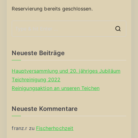
Reservierung bereits geschlossen.
S
e
a
Neueste Beiträge
r
c
Hauptversammlung und 20. jähriges Jubiläum
h
Teichreinigung 2022
f
Reinigungsaktion an unseren Teichen
o
r
Neueste Kommentare
:
franz.r
zu
Fischerhochzeit