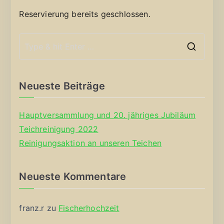
Reservierung bereits geschlossen.
S
e
a
Neueste Beiträge
r
c
Hauptversammlung und 20. jähriges Jubiläum
h
Teichreinigung 2022
f
Reinigungsaktion an unseren Teichen
o
r
Neueste Kommentare
:
franz.r
zu
Fischerhochzeit