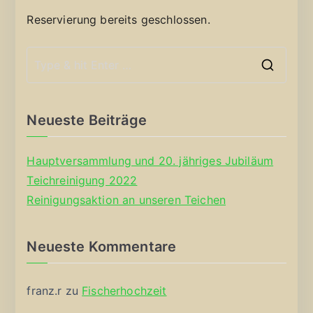
Reservierung bereits geschlossen.
S
e
a
Neueste Beiträge
r
c
Hauptversammlung und 20. jähriges Jubiläum
h
Teichreinigung 2022
f
Reinigungsaktion an unseren Teichen
o
r
Neueste Kommentare
:
franz.r
zu
Fischerhochzeit