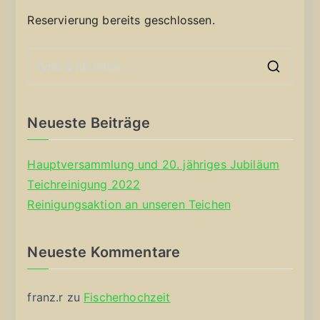
Reservierung bereits geschlossen.
S
e
a
Neueste Beiträge
r
c
Hauptversammlung und 20. jähriges Jubiläum
h
Teichreinigung 2022
f
Reinigungsaktion an unseren Teichen
o
r
Neueste Kommentare
:
franz.r
zu
Fischerhochzeit