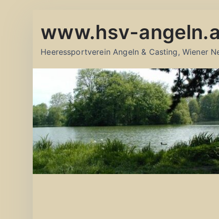
Zum
www.hsv-angeln.a
Inhalt
springen
Heeressportverein Angeln & Casting, Wiener N