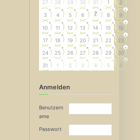
27
28
29
30
31
1
2
+
+
+
+
+
+
+
7
3
4
5
6
8
9
+
+
+
+
+
+
+
10
11
12
13
14
15
16
+
+
+
+
+
+
+
17
18
19
20
21
22
23
+
+
+
+
+
+
+
24
25
26
27
28
29
30
+
+
+
+
+
+
+
31
1
2
3
4
5
6
Anmelden
Benutzern
ame
Passwort