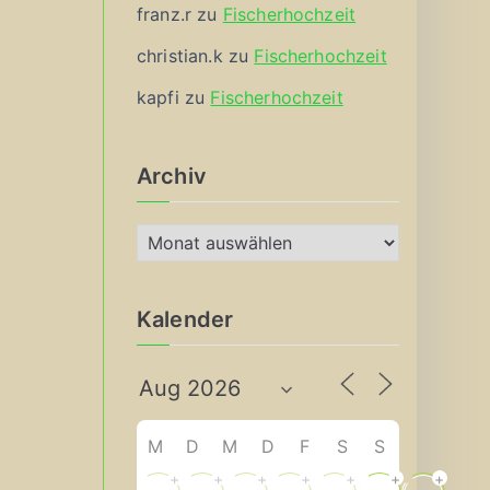
franz.r
zu
Fischerhochzeit
christian.k
zu
Fischerhochzeit
kapfi
zu
Fischerhochzeit
Archiv
A
r
c
Kalender
h
i
v
M
D
M
D
F
S
S
+
+
+
+
+
+
+