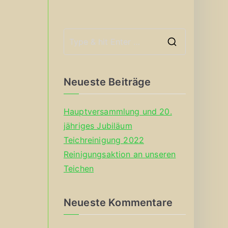
S
e
a
Neueste Beiträge
r
c
Hauptversammlung und 20.
h
jähriges Jubiläum
f
Teichreinigung 2022
o
Reinigungsaktion an unseren
r
Teichen
:
Neueste Kommentare