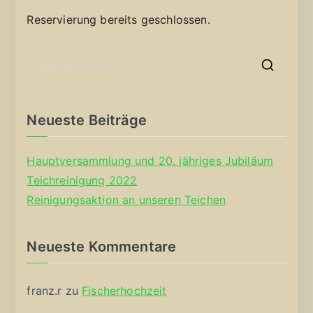
Reservierung bereits geschlossen.
S
e
a
Neueste Beiträge
r
c
Hauptversammlung und 20. jähriges Jubiläum
h
Teichreinigung 2022
f
Reinigungsaktion an unseren Teichen
o
r
Neueste Kommentare
:
franz.r
zu
Fischerhochzeit