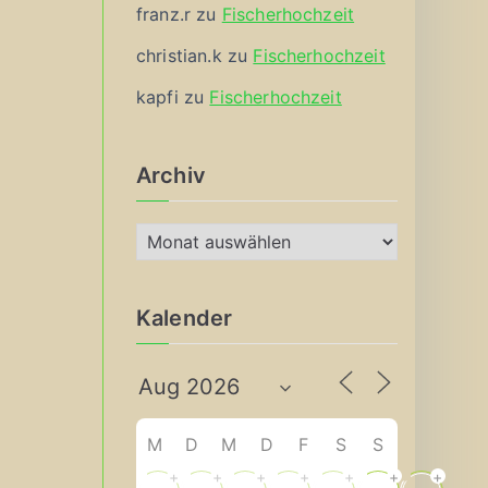
franz.r
zu
Fischerhochzeit
christian.k
zu
Fischerhochzeit
kapfi
zu
Fischerhochzeit
Archiv
A
r
c
Kalender
h
i
v
M
D
M
D
F
S
S
+
+
+
+
+
+
+