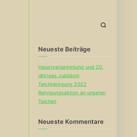
S
e
a
Neueste Beiträge
r
c
Hauptversammlung und 20.
h
jähriges Jubiläum
f
Teichreinigung 2022
o
Reinigungsaktion an unseren
r
Teichen
:
Neueste Kommentare