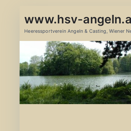
Zum
www.hsv-angeln.a
Inhalt
springen
Heeressportverein Angeln & Casting, Wiener N