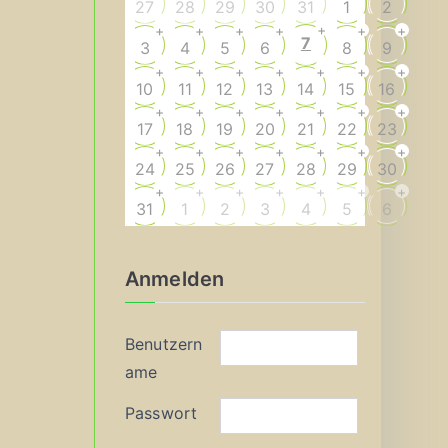
27
28
29
30
31
1
2
+
+
+
+
+
+
+
7
3
4
5
6
8
9
+
+
+
+
+
+
+
10
11
12
13
14
15
16
+
+
+
+
+
+
+
17
18
19
20
21
22
23
+
+
+
+
+
+
+
24
25
26
27
28
29
30
+
+
+
+
+
+
+
31
1
2
3
4
5
6
Anmelden
Benutzern
ame
Passwort