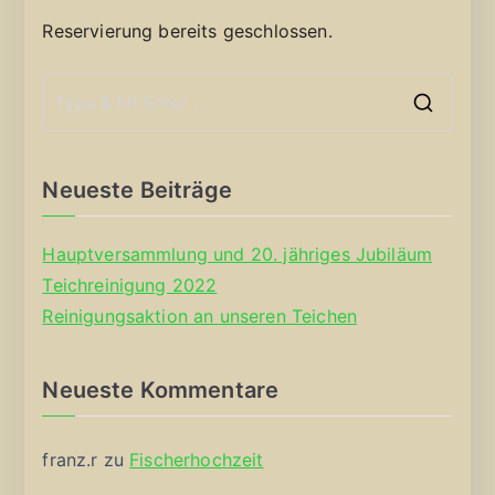
Reservierung bereits geschlossen.
S
e
a
Neueste Beiträge
r
c
Hauptversammlung und 20. jähriges Jubiläum
h
Teichreinigung 2022
f
Reinigungsaktion an unseren Teichen
o
r
Neueste Kommentare
:
franz.r
zu
Fischerhochzeit