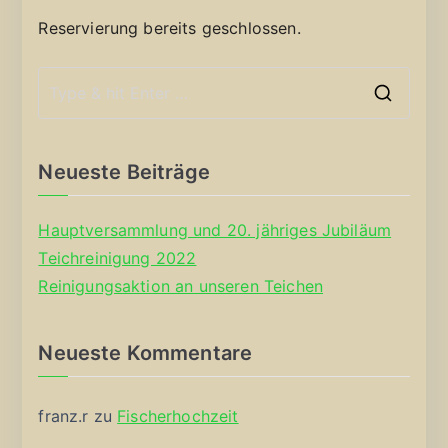
Reservierung bereits geschlossen.
S
e
a
Neueste Beiträge
r
c
Hauptversammlung und 20. jähriges Jubiläum
h
Teichreinigung 2022
f
Reinigungsaktion an unseren Teichen
o
r
Neueste Kommentare
:
franz.r
zu
Fischerhochzeit