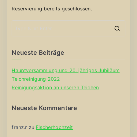
Reservierung bereits geschlossen.
S
e
a
Neueste Beiträge
r
c
Hauptversammlung und 20. jähriges Jubiläum
h
Teichreinigung 2022
f
Reinigungsaktion an unseren Teichen
o
r
Neueste Kommentare
:
franz.r
zu
Fischerhochzeit