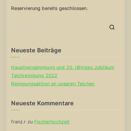
Reservierung bereits geschlossen.
S
e
a
Neueste Beiträge
r
c
Hauptversammlung und 20. jähriges Jubiläum
h
Teichreinigung 2022
f
Reinigungsaktion an unseren Teichen
o
r
Neueste Kommentare
:
franz.r
zu
Fischerhochzeit