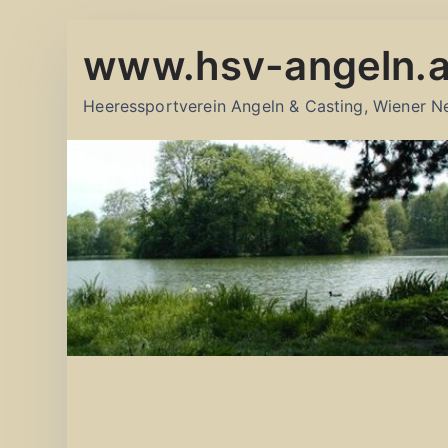
Zum
www.hsv-angeln.a
Inhalt
springen
Heeressportverein Angeln & Casting, Wiener N