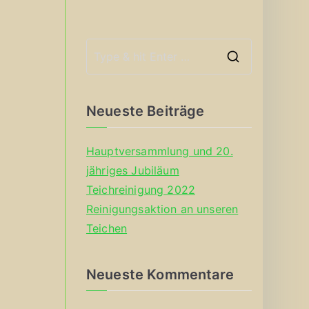
S
e
a
Neueste Beiträge
r
c
Hauptversammlung und 20.
h
jähriges Jubiläum
f
Teichreinigung 2022
o
Reinigungsaktion an unseren
r
Teichen
:
Neueste Kommentare