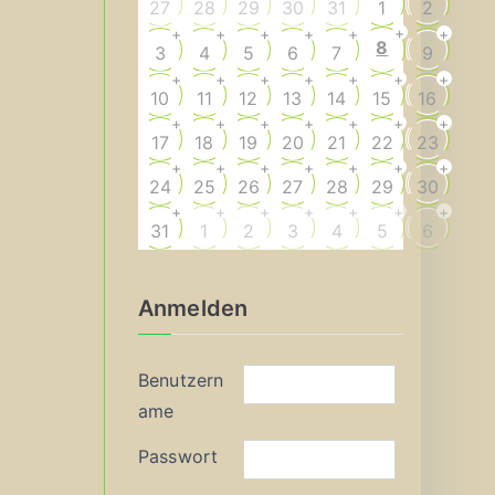
27
28
29
30
31
1
2
+
+
+
+
+
+
+
8
3
4
5
6
7
9
+
+
+
+
+
+
+
10
11
12
13
14
15
16
+
+
+
+
+
+
+
17
18
19
20
21
22
23
+
+
+
+
+
+
+
24
25
26
27
28
29
30
+
+
+
+
+
+
+
31
1
2
3
4
5
6
Anmelden
Benutzern
ame
Passwort