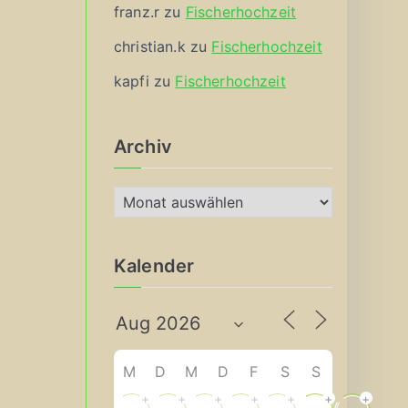
franz.r
zu
Fischerhochzeit
christian.k
zu
Fischerhochzeit
kapfi
zu
Fischerhochzeit
Archiv
A
r
c
Kalender
h
i
v
M
D
M
D
F
S
S
+
+
+
+
+
+
+