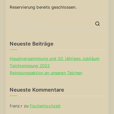
Reservierung bereits geschlossen.
S
e
a
Neueste Beiträge
r
c
Hauptversammlung und 20. jähriges Jubiläum
h
Teichreinigung 2022
f
Reinigungsaktion an unseren Teichen
o
r
Neueste Kommentare
:
franz.r
zu
Fischerhochzeit