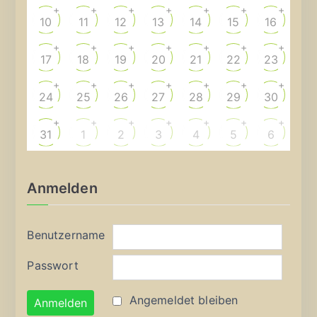
+
+
+
+
+
+
+
10
11
12
13
14
15
16
+
+
+
+
+
+
+
17
18
19
20
21
22
23
+
+
+
+
+
+
+
24
25
26
27
28
29
30
+
+
+
+
+
+
+
31
1
2
3
4
5
6
Anmelden
Benutzername
Passwort
Angemeldet bleiben