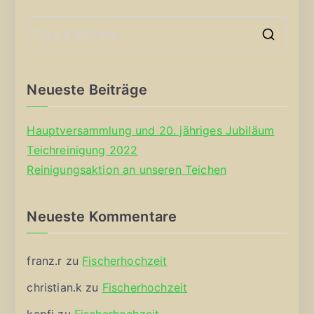
S
e
a
Neueste Beiträge
r
c
Hauptversammlung und 20. jähriges Jubiläum
h
Teichreinigung 2022
f
Reinigungsaktion an unseren Teichen
o
r
Neueste Kommentare
:
franz.r
zu
Fischerhochzeit
christian.k
zu
Fischerhochzeit