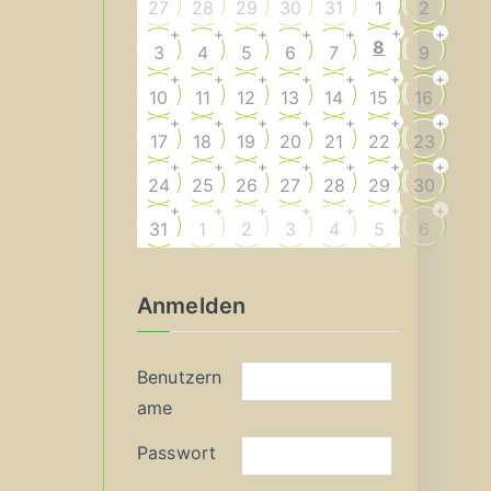
27
28
29
30
31
1
2
+
+
+
+
+
+
+
8
3
4
5
6
7
9
+
+
+
+
+
+
+
10
11
12
13
14
15
16
+
+
+
+
+
+
+
17
18
19
20
21
22
23
+
+
+
+
+
+
+
24
25
26
27
28
29
30
+
+
+
+
+
+
+
31
1
2
3
4
5
6
Anmelden
Benutzern
ame
Passwort