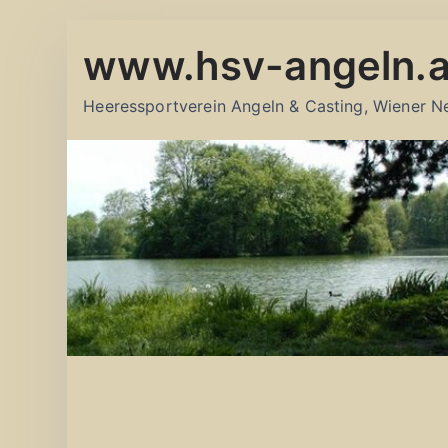
Zum
www.hsv-angeln.a
Inhalt
springen
Heeressportverein Angeln & Casting, Wiener N