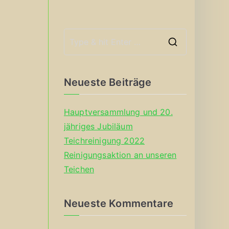
S
e
a
Neueste Beiträge
r
c
Hauptversammlung und 20.
h
jähriges Jubiläum
f
Teichreinigung 2022
o
Reinigungsaktion an unseren
r
Teichen
:
Neueste Kommentare