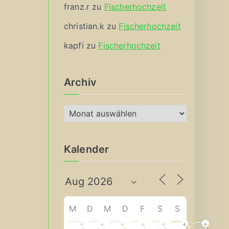
franz.r
zu
Fischerhochzeit
christian.k
zu
Fischerhochzeit
kapfi
zu
Fischerhochzeit
Archiv
A
r
c
Kalender
h
i
v
M
D
M
D
F
S
S
+
+
+
+
+
+
+